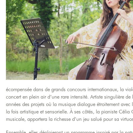
écompensée dans de grands concours internationaux, la violo
concert en plein air d’une rare intensité. Artiste singulière d
années des projets où la musique dialogue étroitement avec l
la fois artistique et sensorielle. À ses côtés, la pianiste Cél
musicale, apportera la richesse d’un jeu salué pour sa virtuosi
Ensemble, elles déploieront un programme inspiré par la natur