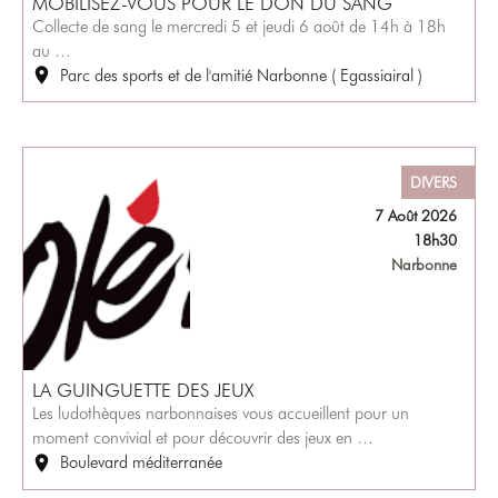
MOBILISEZ-VOUS POUR LE DON DU SANG
Collecte de sang le mercredi 5 et jeudi 6 août de 14h à 18h
au …
Parc des sports et de l'amitié Narbonne ( Egassiairal )
DIVERS
7 Août 2026
18h30
Narbonne
LA GUINGUETTE DES JEUX
Les ludothèques narbonnaises vous accueillent pour un
moment convivial et pour découvrir des jeux en …
Boulevard méditerranée