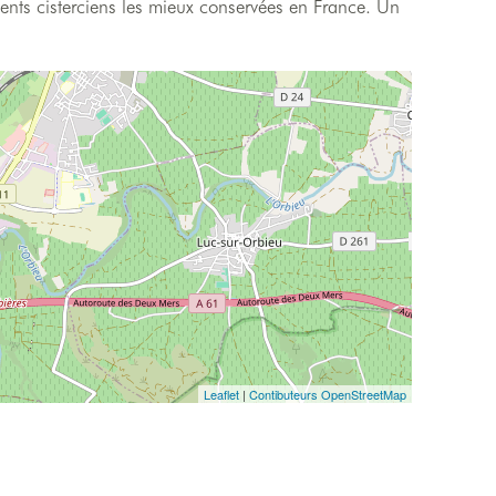
ts cisterciens les mieux conservées en France. Un
Leaflet
|
Contibuteurs OpenStreetMap