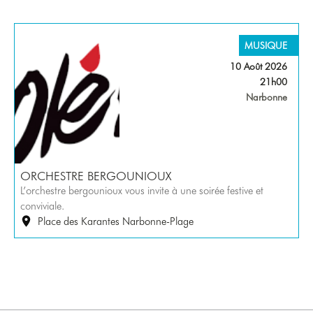
MUSIQUE
10 Août 2026
21h00
Narbonne
ORCHESTRE BERGOUNIOUX
L’orchestre bergounioux vous invite à une soirée festive et
conviviale.
Place des Karantes Narbonne-Plage