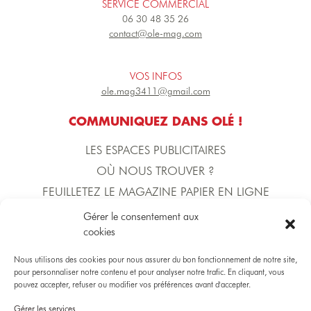
SERVICE COMMERCIAL
06 30 48 35 26
contact@ole-mag.com
VOS INFOS
ole.mag3411@gmail.com
COMMUNIQUEZ DANS OLÉ !
LES ESPACES PUBLICITAIRES
OÙ NOUS TROUVER ?
FEUILLETEZ LE MAGAZINE PAPIER EN LIGNE
Gérer le consentement aux
cookies
L'ÉQUIPE D'OLÉ !
DIRECTION DE LA PUBLICATION
Nous utilisons des cookies pour nous assurer du bon fonctionnement de notre site,
Yoann BECERRA
pour personnaliser notre contenu et pour analyser notre trafic. En cliquant, vous
pouvez accepter, refuser ou modifier vos préférences avant d'accepter.
Gérer les services