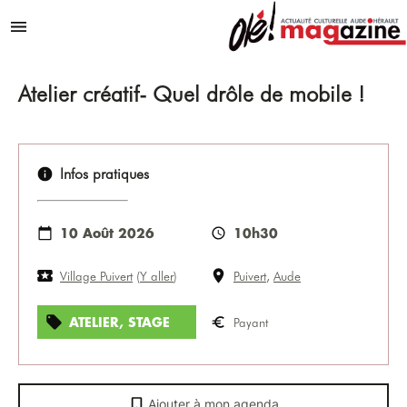
Aller au contenu
Menu
Atelier créatif- Quel drôle de mobile !
Infos pratiques
10 Août 2026
10h30
Village Puivert
(
Y aller
)
Puivert
,
Aude
ATELIER, STAGE
Payant
Ajouter à mon agenda