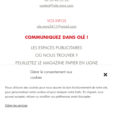
06 30 48 35 26
contact@ole-mag.com
VOS INFOS
ole.mag3411@gmail.com
COMMUNIQUEZ DANS OLÉ !
LES ESPACES PUBLICITAIRES
OÙ NOUS TROUVER ?
FEUILLETEZ LE MAGAZINE PAPIER EN LIGNE
Gérer le consentement aux
cookies
L'ÉQUIPE D'OLÉ !
DIRECTION DE LA PUBLICATION
Nous utilisons des cookies pour nous assurer du bon fonctionnement de notre site,
Yoann BECERRA
pour personnaliser notre contenu et pour analyser notre trafic. En cliquant, vous
pouvez accepter, refuser ou modifier vos préférences avant d'accepter.
Gérer les services
DIRECTRICE COMMERCIALE
Gaëlle MARTINICO