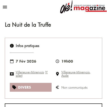
Aller au contenu
Menu
La Nuit de la Truffe
Infos pratiques
7 Fév 2026
19h00
Villeneuve-Minervois
(
Y
Villeneuve-Minervois
,
aller
)
Aude
DIVERS
Non communiqués