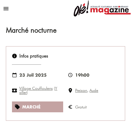
Aller au contenu
Menu
Marché nocturne
Infos pratiques
23 Juil 2025
19h00
Village Couffoulens
(
Y
Preixan
,
Aude
aller
)
MARCHÉ
Gratuit