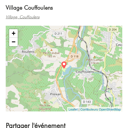
Village Couffoulens
Village, Couffoulens
+
−
Leaflet
|
Contibuteurs OpenStreetMap
Partager l'événement