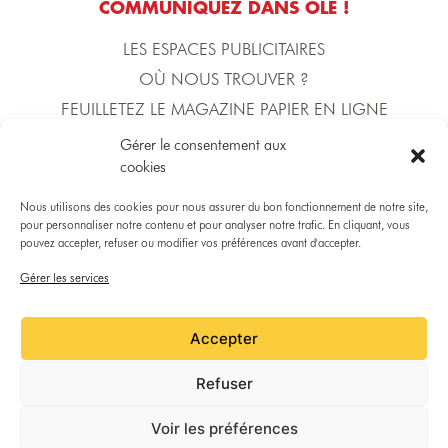
COMMUNIQUEZ DANS OLÉ !
LES ESPACES PUBLICITAIRES
OÙ NOUS TROUVER ?
FEUILLETEZ LE MAGAZINE PAPIER EN LIGNE
Gérer le consentement aux
cookies
L'ÉQUIPE D'OLÉ !
DIRECTION DE LA PUBLICATION
Nous utilisons des cookies pour nous assurer du bon fonctionnement de notre site,
Yoann BECERRA
pour personnaliser notre contenu et pour analyser notre trafic. En cliquant, vous
pouvez accepter, refuser ou modifier vos préférences avant d'accepter.
Gérer les services
DIRECTRICE COMMERCIALE
Gaëlle MARTINICO
Accepter
RÉDACTION
Refuser
Gaëlle MARTINICO, Rémy SOUAL, Lucie TOURNIER, Jordan SAISSET et la
Còla del CIRDÒC.
Voir les préférences