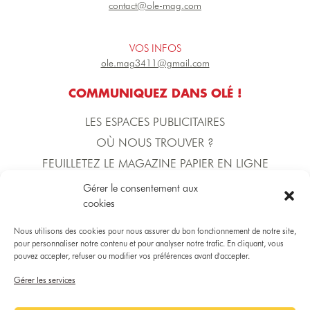
contact@ole-mag.com
VOS INFOS
ole.mag3411@gmail.com
COMMUNIQUEZ DANS OLÉ !
LES ESPACES PUBLICITAIRES
OÙ NOUS TROUVER ?
FEUILLETEZ LE MAGAZINE PAPIER EN LIGNE
Gérer le consentement aux
cookies
L'ÉQUIPE D'OLÉ !
DIRECTION DE LA PUBLICATION
Nous utilisons des cookies pour nous assurer du bon fonctionnement de notre site,
Yoann BECERRA
pour personnaliser notre contenu et pour analyser notre trafic. En cliquant, vous
pouvez accepter, refuser ou modifier vos préférences avant d'accepter.
Gérer les services
DIRECTRICE COMMERCIALE
Gaëlle MARTINICO