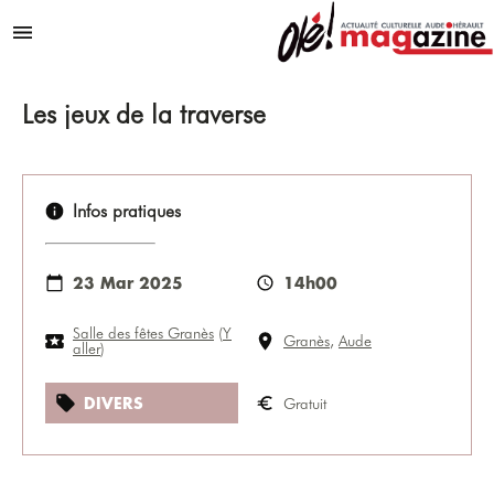
Aller au contenu
Menu
Les jeux de la traverse
Infos pratiques
23 Mar 2025
14h00
Salle des fêtes Granès
(
Y
Granès
,
Aude
aller
)
DIVERS
Gratuit