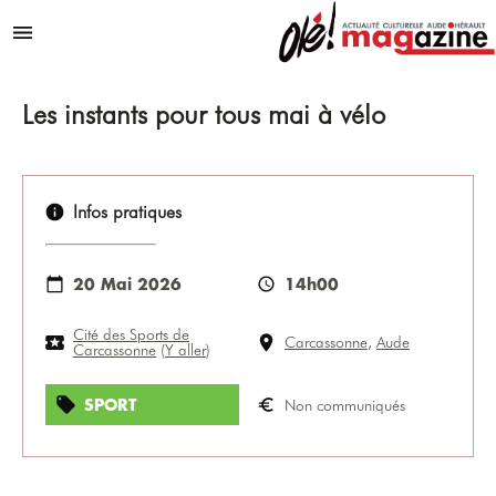
Aller au contenu
Menu
Les instants pour tous mai à vélo
Infos pratiques
20 Mai 2026
14h00
Cité des Sports de
Carcassonne
,
Aude
Carcassonne
(
Y aller
)
SPORT
Non communiqués