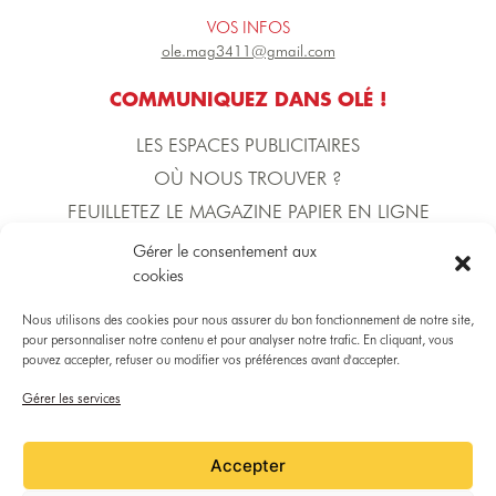
VOS INFOS
ole.mag3411@gmail.com
COMMUNIQUEZ DANS OLÉ !
LES ESPACES PUBLICITAIRES
OÙ NOUS TROUVER ?
FEUILLETEZ LE MAGAZINE PAPIER EN LIGNE
Gérer le consentement aux
cookies
L'ÉQUIPE D'OLÉ !
DIRECTION DE LA PUBLICATION
Nous utilisons des cookies pour nous assurer du bon fonctionnement de notre site,
Yoann BECERRA
pour personnaliser notre contenu et pour analyser notre trafic. En cliquant, vous
pouvez accepter, refuser ou modifier vos préférences avant d'accepter.
Gérer les services
DIRECTRICE COMMERCIALE
Gaëlle MARTINICO
Accepter
RÉDACTION