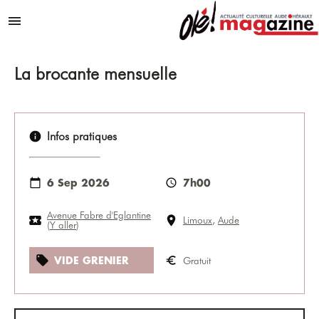
Aller au contenu
Menu
La brocante mensuelle
Infos pratiques
6 Sep 2026
7h00
Avenue Fabre d'Eglantine
Limoux
,
Aude
(
Y aller
)
VIDE GRENIER
Gratuit