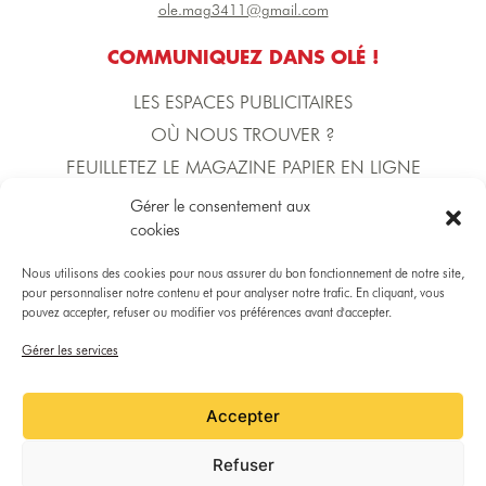
ole.mag3411@gmail.com
COMMUNIQUEZ DANS OLÉ !
LES ESPACES PUBLICITAIRES
OÙ NOUS TROUVER ?
FEUILLETEZ LE MAGAZINE PAPIER EN LIGNE
Gérer le consentement aux
cookies
L'ÉQUIPE D'OLÉ !
DIRECTION DE LA PUBLICATION
Nous utilisons des cookies pour nous assurer du bon fonctionnement de notre site,
Yoann BECERRA
pour personnaliser notre contenu et pour analyser notre trafic. En cliquant, vous
pouvez accepter, refuser ou modifier vos préférences avant d'accepter.
Gérer les services
DIRECTRICE COMMERCIALE
Gaëlle MARTINICO
Accepter
RÉDACTION
Refuser
Gaëlle MARTINICO, Rémy SOUAL, Lucie TOURNIER, Jordan SAISSET et la