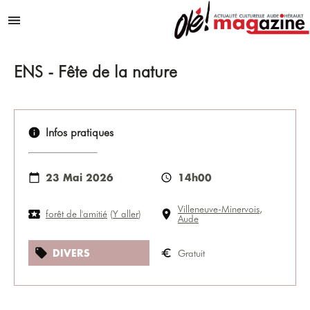
Aller au contenu
Menu
ENS - Fête de la nature
Infos pratiques
23 Mai 2026
14h00
Villeneuve-Minervois
,
forêt de l'amitié
(
Y aller
)
Aude
DIVERS
Gratuit