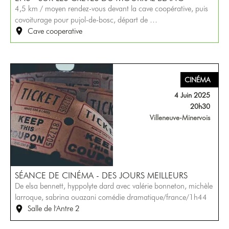
4,5 km / moyen rendez-vous devant la cave coopérative, puis
covoiturage pour pujol-de-bosc, départ de …
Cave cooperative
CINÉMA
4 Juin 2025
20h30
Villeneuve-Minervois
SÉANCE DE CINÉMA - DES JOURS MEILLEURS
De elsa bennett, hyppolyte dard avec valérie bonneton, michèle
larroque, sabrina ouazani comédie dramatique/france/1h44
Salle de l'Antre 2