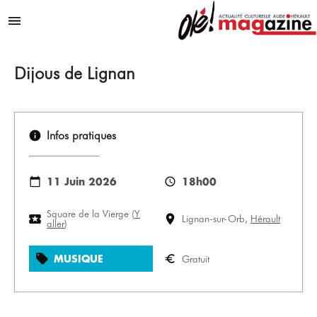
Aller au contenu
Menu
Dijous de Lignan
Infos pratiques
11 Juin 2026
18h00
Square de la Vierge
(
Y
Lignan-sur-Orb,
Hérault
aller
)
MUSIQUE
Gratuit