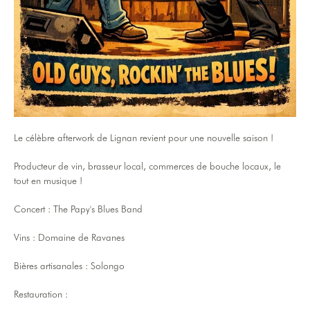
Le célèbre afterwork de Lignan revient pour une nouvelle saison !
Producteur de vin, brasseur local, commerces de bouche locaux, le
tout en musique !
Concert : The Papy's Blues Band
Vins : Domaine de Ravanes
Bières artisanales : Solongo
Restauration :