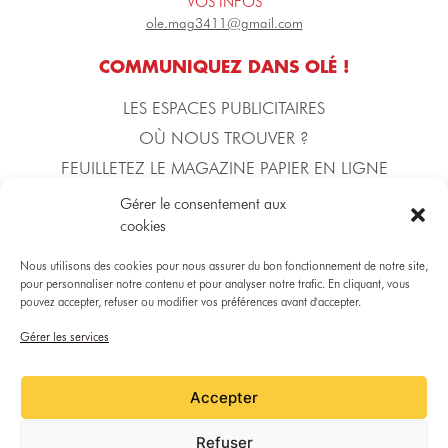
VOS INFOS
ole.mag3411@gmail.com
COMMUNIQUEZ DANS OLÉ !
LES ESPACES PUBLICITAIRES
OÙ NOUS TROUVER ?
FEUILLETEZ LE MAGAZINE PAPIER EN LIGNE
Gérer le consentement aux
cookies
L'ÉQUIPE D'OLÉ !
DIRECTION DE LA PUBLICATION
Nous utilisons des cookies pour nous assurer du bon fonctionnement de notre site,
Yoann BECERRA
pour personnaliser notre contenu et pour analyser notre trafic. En cliquant, vous
pouvez accepter, refuser ou modifier vos préférences avant d'accepter.
Gérer les services
DIRECTRICE COMMERCIALE
Gaëlle MARTINICO
Accepter
RÉDACTION
Refuser
Gaëlle MARTINICO, Rémy SOUAL, Lucie TOURNIER, Jordan SAISSET et la