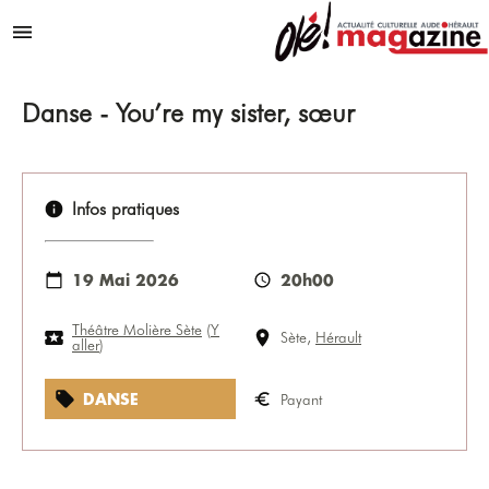
Aller au contenu
Menu
Danse - You’re my sister, sœur
Infos pratiques
19 Mai 2026
20h00
Théâtre Molière Sète
(
Y
Sète,
Hérault
aller
)
DANSE
Payant