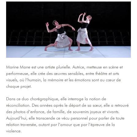
Marine Mane est une artiste plurielle. Autrice, metteuse en scène et
performeuse, elle crée des œuvres sensibles, entre théâtre et arts
visuels, où l’humain, la mémoire et les émotions sont au cœur de
chaque projet.
Dans ce duo chorégraphique, elle interroge la notion de
réconciliation. Des années après le départ de sa sœur, elle a retrouvé
des photos d’enfance, de famille, de souvenirs joyeux et vivants.
Aujourd’hui, elle transcende ce vécu personnel pour parler de toute
relation traversée, autant par l’amour que par l’épreuve de la
violence.