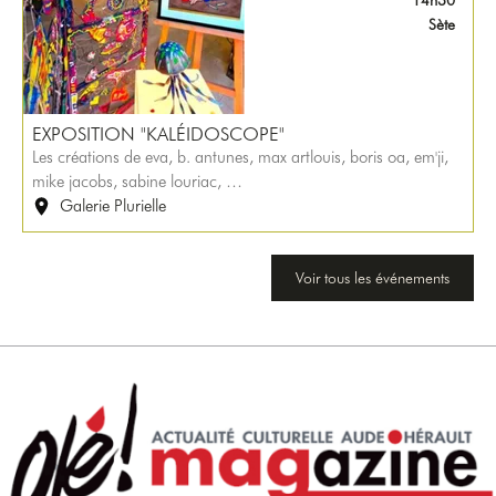
14h30
Sète
EXPOSITION "KALÉIDOSCOPE"
Les créations de eva, b. antunes, max artlouis, boris oa, em'ji,
mike jacobs, sabine louriac, …
Galerie Plurielle
Voir tous les événements