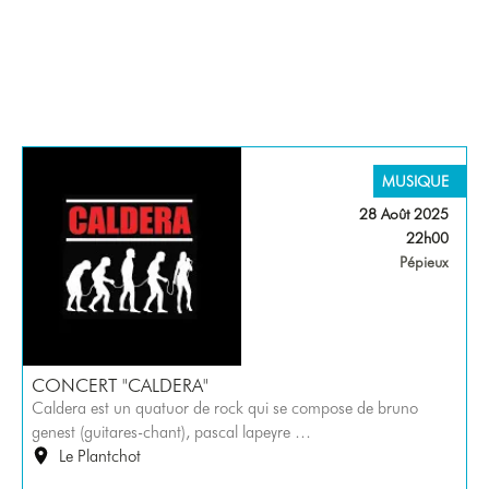
MUSIQUE
28 Août 2025
22h00
Pépieux
CONCERT "CALDERA"
Caldera est un quatuor de rock qui se compose de bruno
genest (guitares-chant), pascal lapeyre …
Le Plantchot