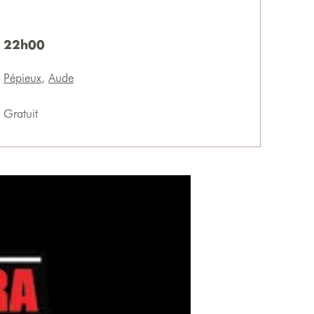
22h00
Pépieux
,
Aude
Gratuit