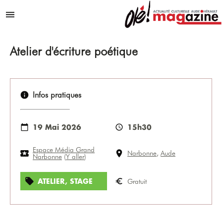
Aller au contenu
Menu
Atelier d'écriture poétique
Infos pratiques
19 Mai 2026
15h30
Espace Média Grand
Narbonne
,
Aude
Narbonne
(
Y aller
)
ATELIER, STAGE
Gratuit