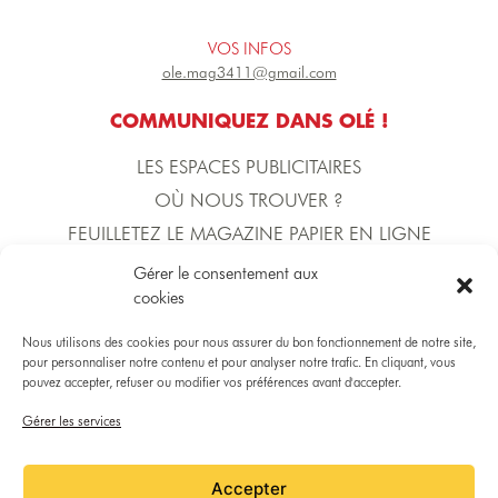
VOS INFOS
ole.mag3411@gmail.com
COMMUNIQUEZ DANS OLÉ !
LES ESPACES PUBLICITAIRES
OÙ NOUS TROUVER ?
FEUILLETEZ LE MAGAZINE PAPIER EN LIGNE
Gérer le consentement aux
cookies
L'ÉQUIPE D'OLÉ !
DIRECTION DE LA PUBLICATION
Nous utilisons des cookies pour nous assurer du bon fonctionnement de notre site,
Yoann BECERRA
pour personnaliser notre contenu et pour analyser notre trafic. En cliquant, vous
pouvez accepter, refuser ou modifier vos préférences avant d'accepter.
Gérer les services
DIRECTRICE COMMERCIALE
Gaëlle MARTINICO
Accepter