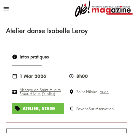
Aller au contenu
Menu
Atelier danse Isabelle Leroy
Infos pratiques
1 Mar 2026
8h00
Abbaye de Saint-Hilaire
Saint-Hilaire,
Aude
Saint-Hilaire
(
Y aller
)
ATELIER, STAGE
Payant,Sur réservation