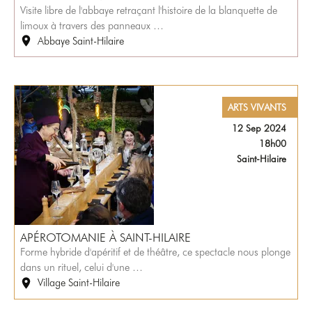
Visite libre de l'abbaye retraçant l'histoire de la blanquette de
limoux à travers des panneaux …
Abbaye Saint-Hilaire
ARTS VIVANTS
12 Sep 2024
18h00
Saint-Hilaire
APÉROTOMANIE À SAINT-HILAIRE
Forme hybride d'apéritif et de théâtre, ce spectacle nous plonge
dans un rituel, celui d'une …
Village Saint-Hilaire