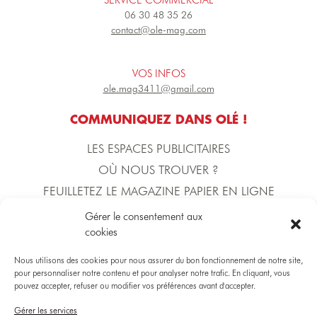
SERVICE COMMERCIAL
06 30 48 35 26
contact@ole-mag.com
VOS INFOS
ole.mag3411@gmail.com
COMMUNIQUEZ DANS OLÉ !
LES ESPACES PUBLICITAIRES
OÙ NOUS TROUVER ?
FEUILLETEZ LE MAGAZINE PAPIER EN LIGNE
Gérer le consentement aux
cookies
L'ÉQUIPE D'OLÉ !
DIRECTION DE LA PUBLICATION
Nous utilisons des cookies pour nous assurer du bon fonctionnement de notre site,
Yoann BECERRA
pour personnaliser notre contenu et pour analyser notre trafic. En cliquant, vous
pouvez accepter, refuser ou modifier vos préférences avant d'accepter.
Gérer les services
DIRECTRICE COMMERCIALE