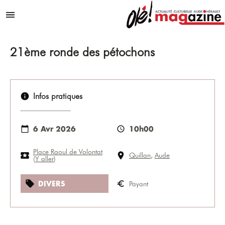
Aller au contenu
Menu
21ème ronde des pétochons
Infos pratiques
6 Avr 2026
10h00
Place Raoul de Volontat
Quillan
,
Aude
(
Y aller
)
DIVERS
Payant